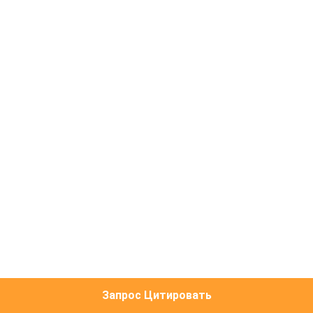
КАЧЕСТВА
СВЯЖИТЕСЬ
МЫ
СПРОСИТЕ
ЦИТАТУ
КАРТА
САЙТА
PRIVACY
POLICY
Запрос Цитировать