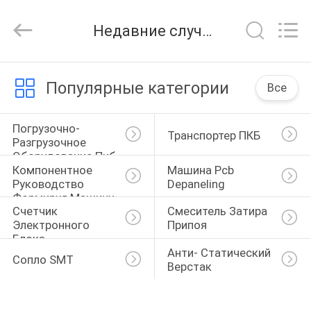
Chimall
Electronic
Technology
Недавние случаи
Co.,
Limited.
All
Rights
ДОМ
Reserved.
Популярные категории
Все
ПРОДУКТЫ
Погрузочно-
Транспортер ПКБ
Разгрузочное 
Оборудование Пкб
О
Компонентное 
Машина Pcb 
НАС
Руководство 
Depaneling
Формируя Машину
Счетчик 
Смеситель Затира 
Электронного 
Припоя
ПУТЕШЕСТВИЕ
Блока
ФАБРИКИ
Анти- Статический 
Сопло SMT
Верстак
ПРОВЕРКА